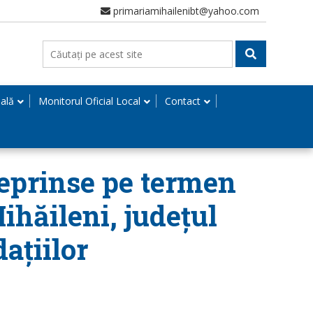
primariamihailenibt@yahoo.com
nală
Monitorul Oficial Local
Contact
eprinse pe termen
ihăileni, județul
ațiilor