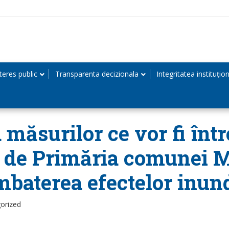
teres public
Transparenta decizionala
Integritatea instituțio
ăsurilor ce vor fi într
g de Primăria comunei M
mbaterea efectelor inund
orized