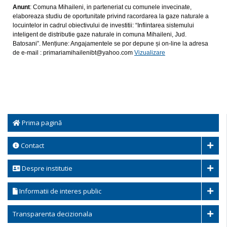
Anunt
: Comuna Mihaileni, in parteneriat cu comunele invecinate,
elaboreaza studiu de oportunitate privind racordarea la gaze naturale a
locuintelor in cadrul obiectivului de investitii: “Infiintarea sistemului
inteligent de distributie gaze naturale in comuna Mihaileni, Jud.
Batosani”. Mențiune: Angajamentele se por depune și on-line la adresa
de e-mail : primariamihailenibt@yahoo.com
Vizualizare
Prima pagină
Contact
Despre institutie
Informatii de interes public
Transparenta decizionala