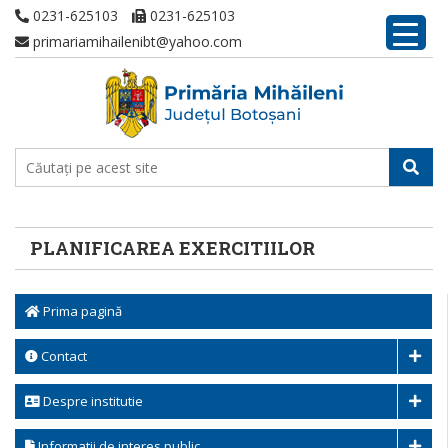
0231-625103
0231-625103
primariamihailenibt@yahoo.com
PLANIFICAREA EXERCITIILOR
Prima pagină
Contact
Despre institutie
Informatii de interes public