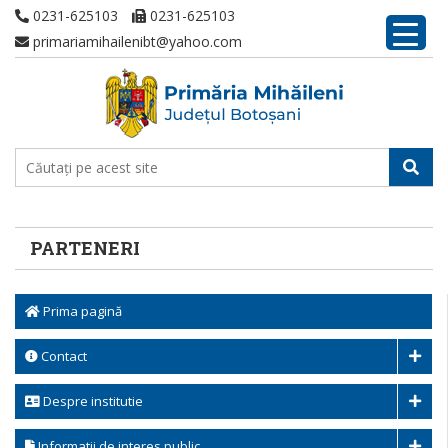
0231-625103
0231-625103
primariamihailenibt@yahoo.com
PARTENERI
Prima pagină
Contact
Despre institutie
Informatii de interes public