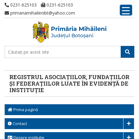
0231-625103
0231-625103
primariamihailenibt@yahoo.com
REGISTRUL ASOCIAȚIILOR, FUNDAȚIILOR
ȘI FEDERAȚIILOR LUATE ÎN EVIDENȚĂ DE
INSTITUȚIE
Prima pagină
Contact
Despre institutie