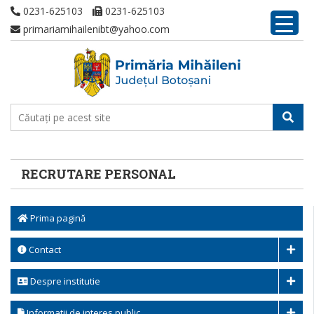
0231-625103
0231-625103
primariamihailenibt@yahoo.com
RECRUTARE PERSONAL
Prima pagină
Contact
Despre institutie
Informatii de interes public