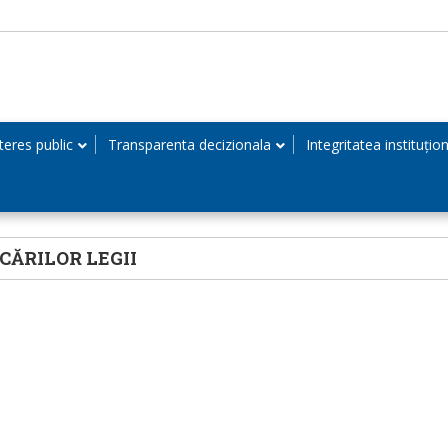
teres public
Transparenta decizionala
Integritatea instituțio
ĂRILOR LEGII