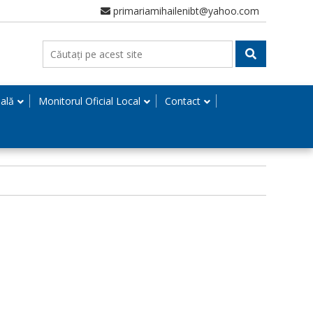
primariamihailenibt@yahoo.com
nală
Monitorul Oficial Local
Contact