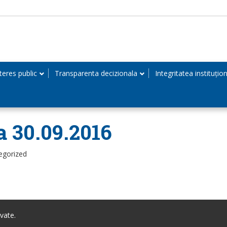
teres public
Transparenta decizionala
Integritatea instituțio
la 30.09.2016
egorized
vate.