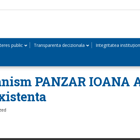
teres public
Transparenta decizionala
Integritatea instituțio
Urbanism PANZAR IOANA 
xistenta
zed