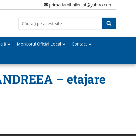
primariamihailenibt@yahoo.com
nală
Monitorul Oficial Local
Contact
ANDREEA – etajare