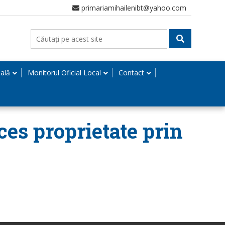
primariamihailenibt@yahoo.com
nală
Monitorul Oficial Local
Contact
ces proprietate prin