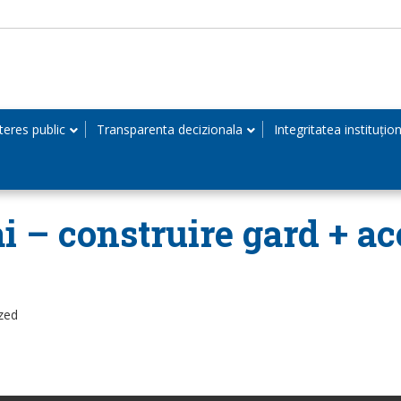
teres public
Transparenta decizionala
Integritatea instituțio
i – construire gard + ac
zed