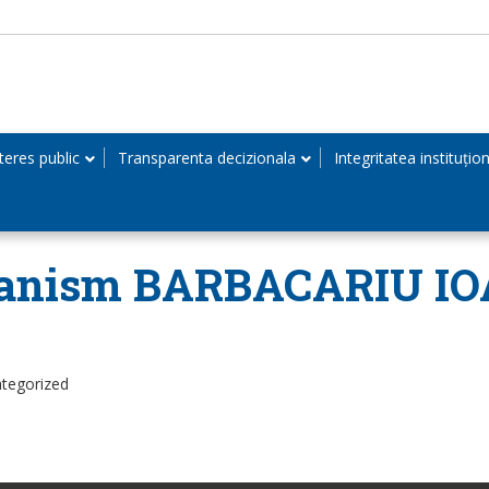
teres public
Transparenta decizionala
Integritatea instituțio
 Urbanism BARBACARIU 
ategorized