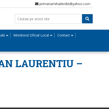
primariamihailenibt@yahoo.com
nală
Monitorul Oficial Local
Contact
IOAN LAURENTIU –