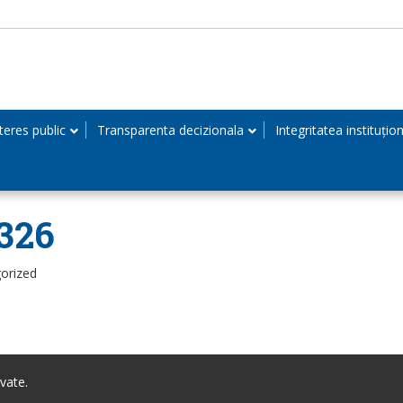
teres public
Transparenta decizionala
Integritatea instituțio
0326
orized
vate.