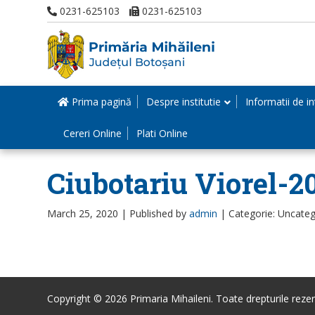
0231-625103
0231-625103
Prima pagină
Despre institutie
Informatii de in
Cereri Online
Plati Online
Ciubotariu Viorel-2
March 25, 2020 |
Published by
admin
|
Categorie: Uncateg
Copyright © 2026 Primaria Mihaileni. Toate drepturile rezer