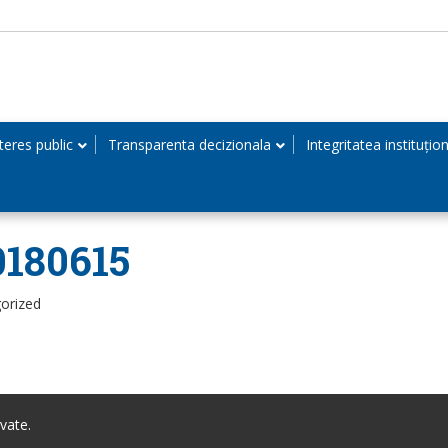
teres public
Transparenta decizionala
Integritatea instituțio
0180615
orized
vate.