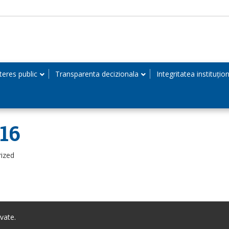
teres public
Transparenta decizionala
Integritatea instituțio
16
rized
vate.