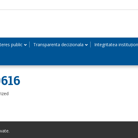
teres public
Transparenta decizionala
Integritatea instituțio
0616
rized
vate.