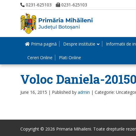
0231-625103
0231-625103
Prima pagină
Despre institutie
Informatii de in
Cereri Online
Plati Online
Voloc Daniela-2015
June 16, 2015 |
Published by
admin
|
Categorie: Uncatego
Copyright © 2026 Primaria Mihaileni. Toate drepturile rezer