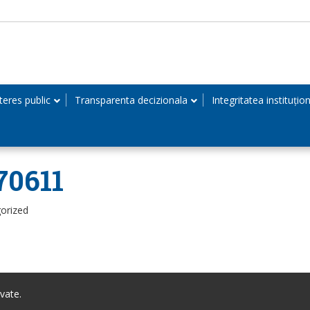
teres public
Transparenta decizionala
Integritatea instituțio
70611
orized
vate.