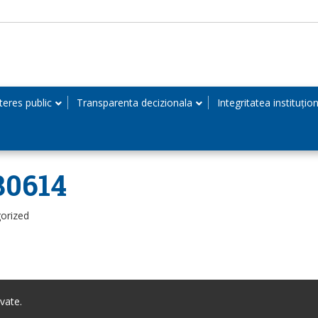
teres public
Transparenta decizionala
Integritatea instituțio
80614
orized
vate.