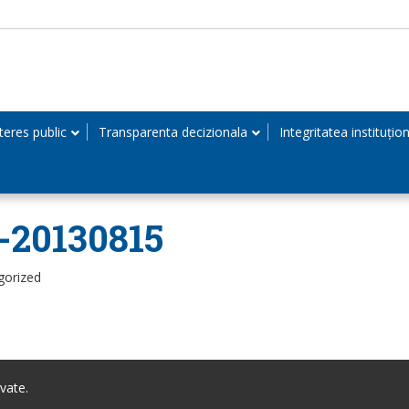
teres public
Transparenta decizionala
Integritatea instituțio
-20130815
gorized
vate.