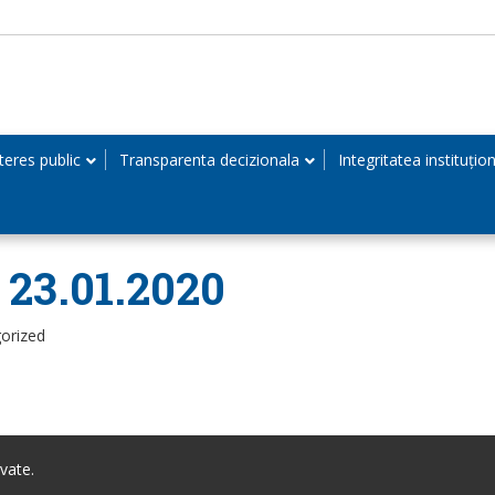
teres public
Transparenta decizionala
Integritatea instituțio
n 23.01.2020
orized
vate.