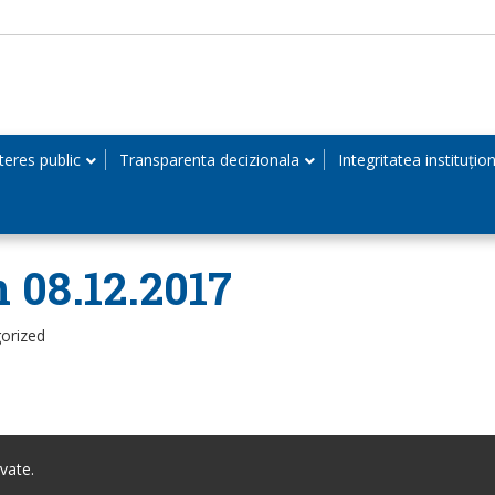
teres public
Transparenta decizionala
Integritatea instituțio
n 08.12.2017
orized
vate.