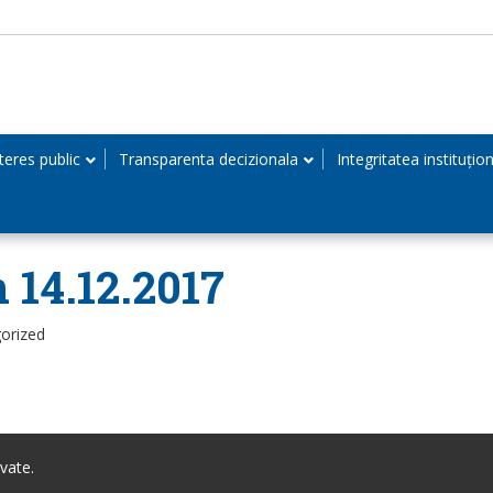
teres public
Transparenta decizionala
Integritatea instituțio
n 14.12.2017
orized
vate.