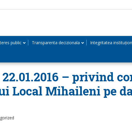
teres public
Transparenta decizionala
Integritatea instituțio
n 22.01.2016 – privind c
ui Local Mihaileni pe da
egorized