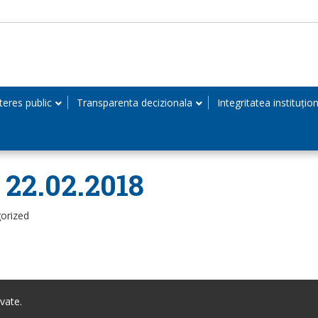
teres public
Transparenta decizionala
Integritatea instituțio
n 22.02.2018
orized
vate.