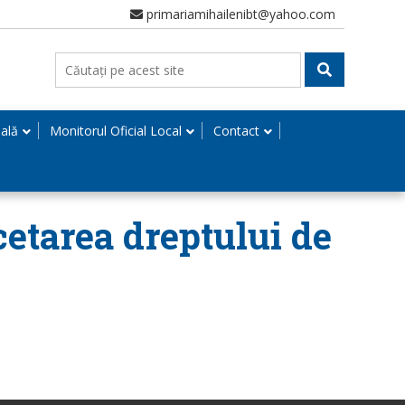
primariamihailenibt@yahoo.com
nală
Monitorul Oficial Local
Contact
cetarea dreptului de