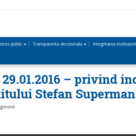
teres public
Transparenta decizionala
Integritatea instituțio
n 29.01.2016 – privind in
itului Stefan Superman
egorized