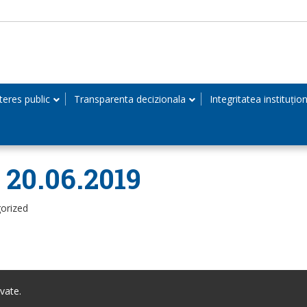
teres public
Transparenta decizionala
Integritatea instituțio
n 20.06.2019
orized
vate.