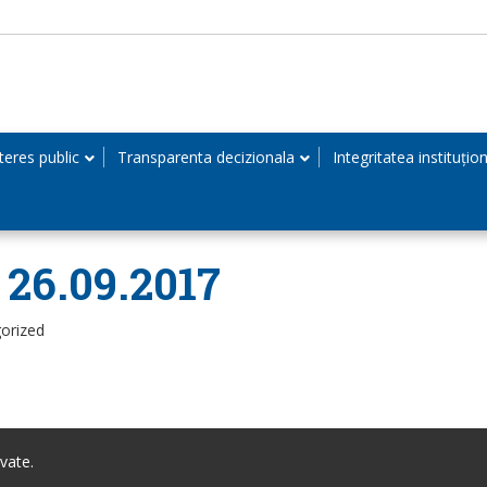
teres public
Transparenta decizionala
Integritatea instituțio
n 26.09.2017
orized
vate.