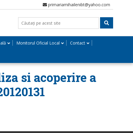
primariamihailenibt@yahoo.com
nală
Monitorul Oficial Local
Contact
iza si acoperire a
 20120131