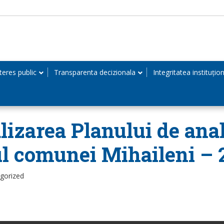
teres public
Transparenta decizionala
Integritatea instituțio
alizarea Planului de anal
rul comunei Mihaileni –
egorized