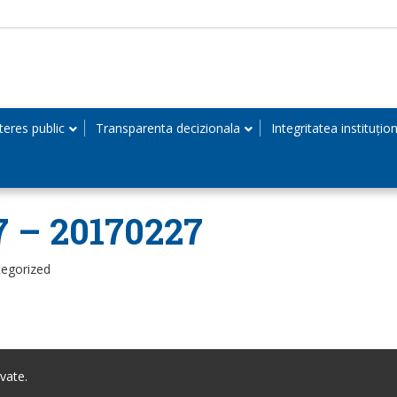
teres public
Transparenta decizionala
Integritatea instituțio
7 – 20170227
tegorized
vate.