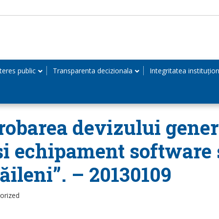
teres public
Transparenta decizionala
Integritatea instituțio
robarea devizului genera
 și echipament software 
ileni”. – 20130109
orized