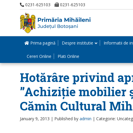
0231-625103
0231-625103
Prima pagină
Despre institutie
Informatii de in
Cereri Online
Plati Online
Hotărâre privind ap
”Achiziție mobilier
Cămin Cultural Mihă
January 9, 2013 |
Published by
admin
|
Categorie: Uncateg