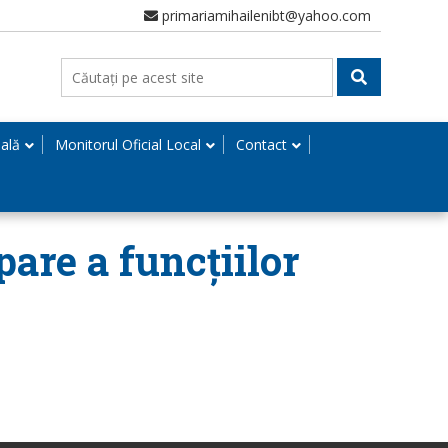
primariamihailenibt@yahoo.com
nală
Monitorul Oficial Local
Contact
are a funcțiilor