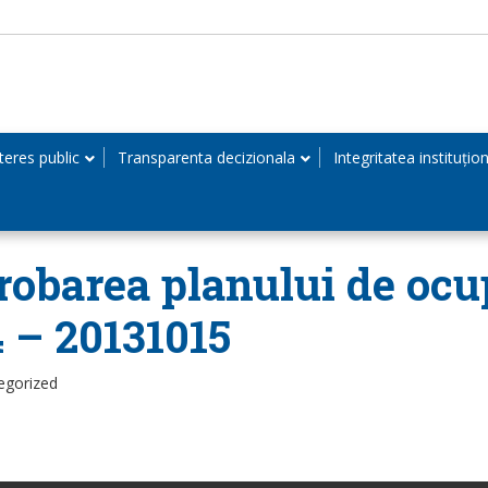
teres public
Transparenta decizionala
Integritatea instituțio
robarea planului de ocup
4 – 20131015
egorized