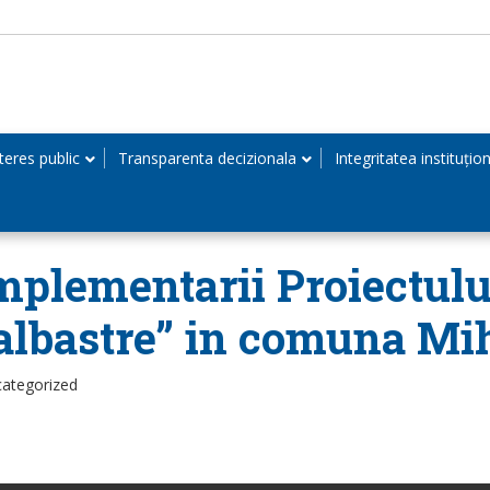
teres public
Transparenta decizionala
Integritatea instituțio
mplementarii Proiectulu
albastre” in comuna Mih
categorized