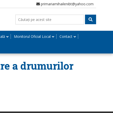
primariamihailenibt@yahoo.com
nală
Monitorul Oficial Local
Contact
are a drumurilor