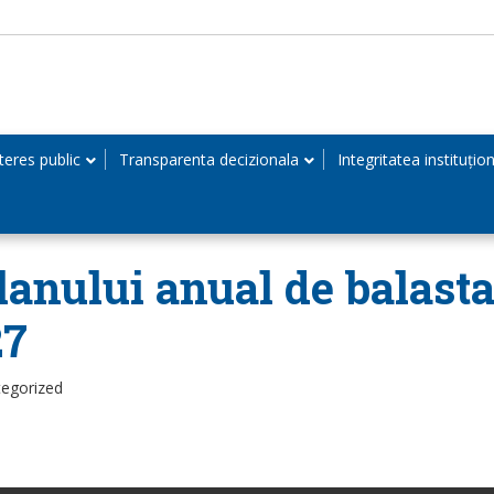
teres public
Transparenta decizionala
Integritatea instituțio
lanului anual de balast
27
tegorized