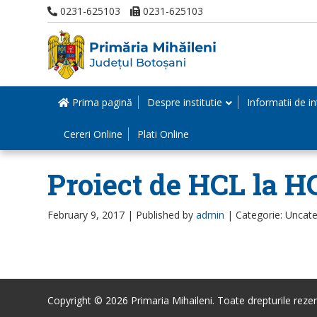
0231-625103
0231-625103
Prima pagină
Despre institutie
Informatii de in
Cereri Online
Plati Online
Proiect de HCL la HC
February 9, 2017 |
Published by
admin
|
Categorie: Uncat
Copyright © 2026 Primaria Mihaileni. Toate drepturile rezer