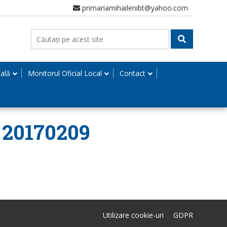
primariamihailenibt@yahoo.com
nală
Monitorul Oficial Local
Contact
– 20170209
Utilizare cookie-uri
GDPR