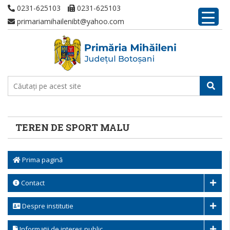
0231-625103
0231-625103
primariamihailenibt@yahoo.com
TEREN DE SPORT MALU
Prima pagină
Contact
Despre institutie
Informatii de interes public