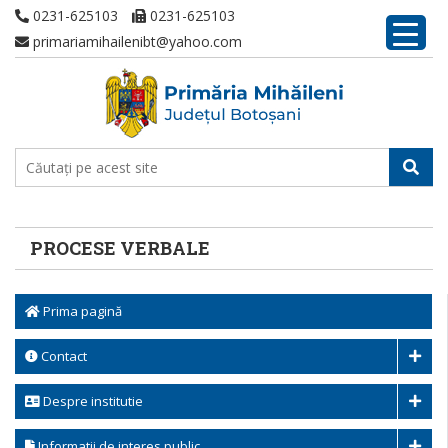
0231-625103
0231-625103
primariamihailenibt@yahoo.com
PROCESE VERBALE
Prima pagină
Contact
Despre institutie
Informatii de interes public